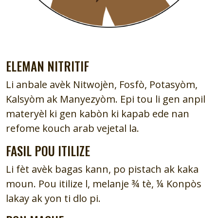
ELEMAN NITRITIF
Li anbale avèk Nitwojèn, Fosfò, Potasyòm,
Kalsyòm ak Manyezyòm. Epi tou li gen anpil
materyèl ki gen kabòn ki kapab ede nan
refome kouch arab vejetal la.
FASIL POU ITILIZE
Li fèt avèk bagas kann, po pistach ak kaka
moun. Pou itilize l, melanje ¾ tè, ¼ Konpòs
lakay ak yon ti dlo pi.