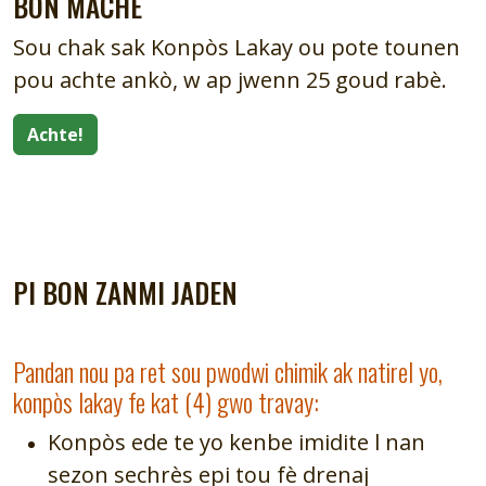
BON MACHE
Sou chak sak Konpòs Lakay ou pote tounen
pou achte ankò, w ap jwenn 25 goud rabè.
Achte!
PI BON ZANMI JADEN
Pandan nou pa ret sou pwodwi chimik ak natirel yo,
konpòs lakay fe kat (4) gwo travay:
Konpòs ede te yo kenbe imidite l nan
sezon sechrès epi tou fè drenaj