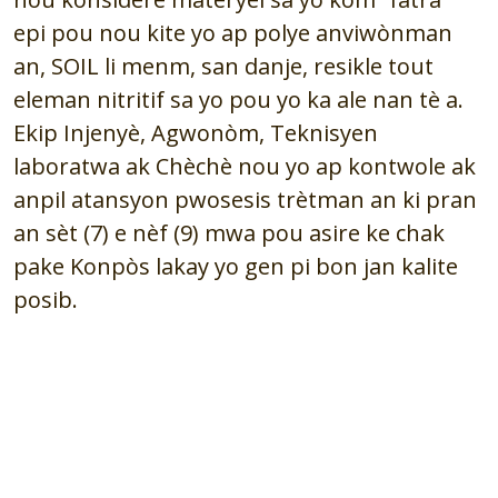
epi pou nou kite yo ap polye anviwònman
an, SOIL li menm, san danje, resikle tout
eleman nitritif sa yo pou yo ka ale nan tè a.
Ekip Injenyè, Agwonòm, Teknisyen
laboratwa ak Chèchè nou yo ap kontwole ak
anpil atansyon pwosesis trètman an ki pran
an sèt (7) e nèf (9) mwa pou asire ke chak
pake Konpòs lakay yo gen pi bon jan kalite
posib.