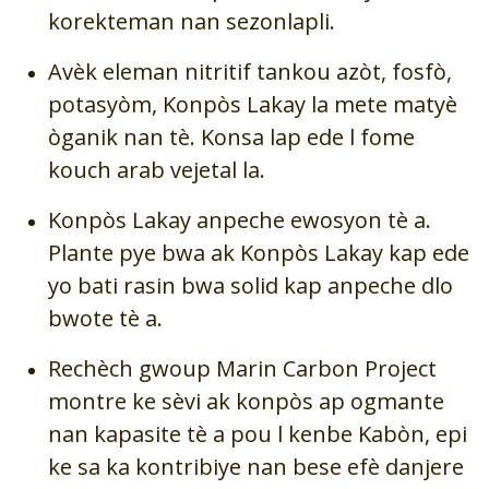
korekteman nan sezonlapli.
Avèk eleman nitritif tankou azòt, fosfò,
potasyòm, Konpòs Lakay la mete matyè
òganik nan tè. Konsa lap ede l fome
kouch arab vejetal la.
Konpòs Lakay anpeche ewosyon tè a.
Plante pye bwa ak Konpòs Lakay kap ede
yo bati rasin bwa solid kap anpeche dlo
bwote tè a.
Rechèch gwoup Marin Carbon Project
montre ke sèvi ak konpòs ap ogmante
nan kapasite tè a pou l kenbe Kabòn, epi
ke sa ka kontribiye nan bese efè danjere