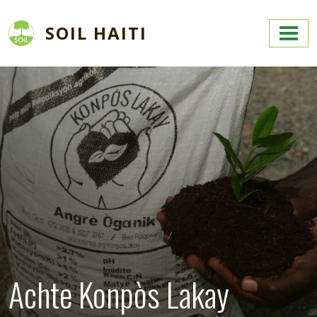
Skip to main content
SOIL HAITI
Image
Achte Konpòs Lakay