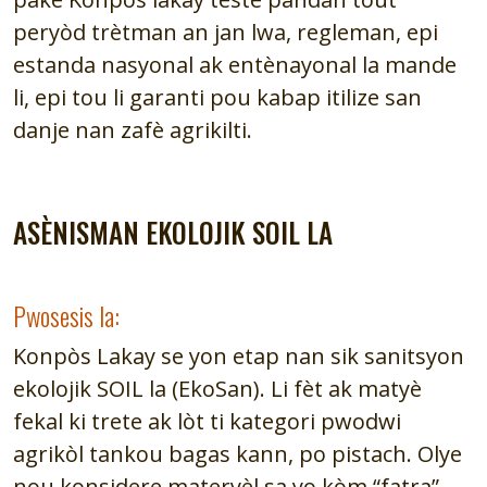
peryòd trètman an jan lwa, regleman, epi
estanda nasyonal ak entènayonal la mande
li, epi tou li garanti pou kabap itilize san
danje nan zafè agrikilti.
ASÈNISMAN EKOLOJIK SOIL LA
Pwosesis la:
Konpòs Lakay se yon etap nan sik sanitsyon
ekolojik SOIL la (EkoSan). Li fèt ak matyè
fekal ki trete ak lòt ti kategori pwodwi
agrikòl tankou bagas kann, po pistach. Olye
nou konsidere materyèl sa yo kòm “fatra”