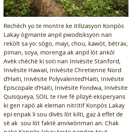
Rechèch yo te montre ke itilizasyon Konpòs
Lakay ògmante anpil pwodisksyon nan
rekòlt sa yo: sògo, mayi, chou, kawòt, bètrav,
piman, soya, morenga ak anpil lòt ankò!
Avèk chèchè ki soti nan Inivèsite Stanford,
Inivèsite Hawaii, Inivèsite Chretienne Nord
d’Haiti, Inivèsite Polyvalented’Haiti, Inivèsite
Episcopale d’Haiti, Inivèsite Fondwa, Inivèsite
Quisqueya, SOIL te rive fè plizyè eksperyans
ki gen rapò ak eleman nitritif Konpòs Lakay
epi enpak li sou divès lòt kilti, gaz à effet de
sè ak sou lòt faktè anviwònman an. Chak
pake Konpòs lakay teste pandan tout