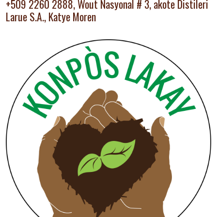
+509 2260 2888, Wout Nasyonal # 3, akote Distileri
Larue S.A., Katye Moren
Image