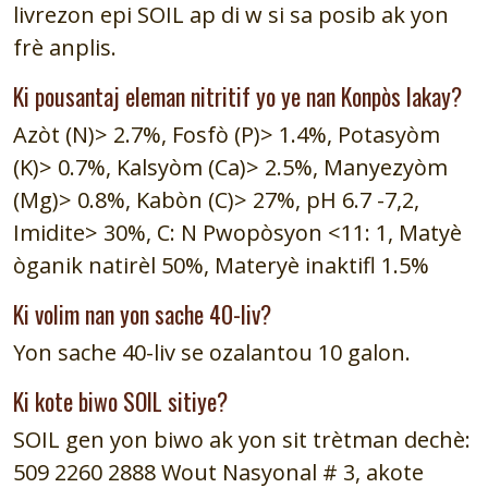
livrezon epi SOIL ap di w si sa posib ak yon
frè anplis.
Ki pousantaj eleman nitritif yo ye nan Konpòs lakay?
Azòt (N)> 2.7%, Fosfò (P)> 1.4%, Potasyòm
(K)> 0.7%, Kalsyòm (Ca)> 2.5%, Manyezyòm
(Mg)> 0.8%, Kabòn (C)> 27%, pH 6.7 -7,2,
Imidite> 30%, C: N Pwopòsyon <11: 1, Matyè
òganik natirèl 50%, Materyè inaktifl 1.5%
Ki volim nan yon sache 40-liv?
Yon sache 40-liv se ozalantou 10 galon.
Ki kote biwo SOIL sitiye?
SOIL gen yon biwo ak yon sit trètman dechè:
509 2260 2888 Wout Nasyonal # 3, akote